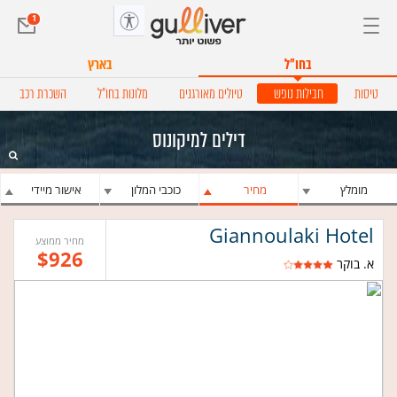
מעט
תפריט צד
1
בחו״ל
בארץ
טיסות
חבילות נופש
טיולים מאורגנים
מלונות בחו"ל
השכרת רכב
דילים למיקונוס
מומלץ
מחיר
כוכבי המלון
אישור מיידי
Giannoulaki Hotel
מחיר ממוצע
$926
א. בוקר