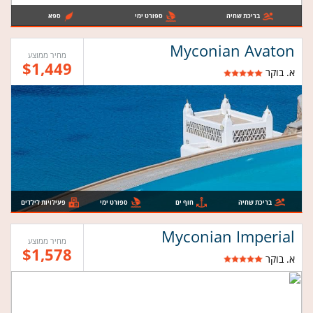
בריכת שחיה
ספורט ימי
ספא
Myconian Avaton
מחיר ממוצע
$1,449
א. בוקר
בריכת שחיה
חוף ים
ספורט ימי
פעילויות לילדים
Myconian Imperial
מחיר ממוצע
$1,578
א. בוקר