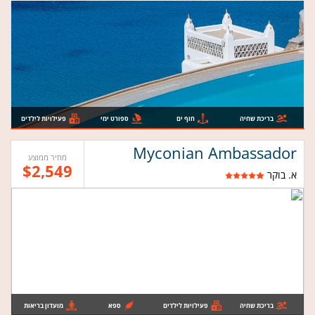
בריכת שחיה
חוף ים
ספורט ימי
פעילויות לילדים
Myconian Ambassador
מחיר ממוצע
$2,549
א. בוקר
בריכת שחיה
פעילויות לילדים
ספא
מועדון בריאות