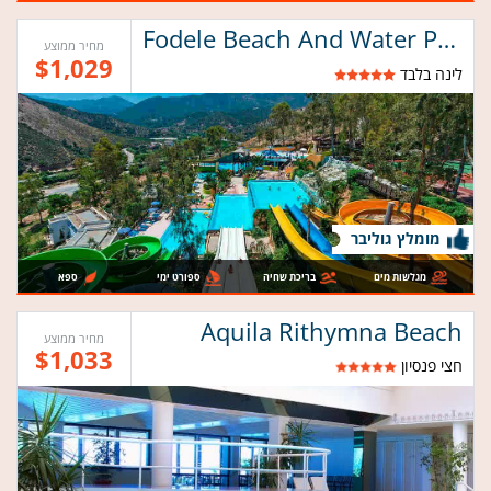
Fodele Beach And Water Park Holiday Resort
מחיר ממוצע
$1,029
לינה בלבד
מומלץ גוליבר
מגלשות מים
בריכת שחיה
ספורט ימי
ספא
Aquila Rithymna Beach
מחיר ממוצע
$1,033
חצי פנסיון