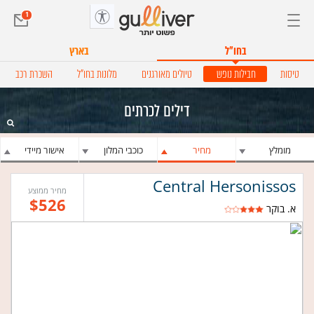
מעט
תפריט צד
1
בחו״ל
בארץ
טיסות
חבילות נופש
טיולים מאורגנים
מלונות בחו"ל
השכרת רכב
דילים לכרתים
מומלץ
מחיר
כוכבי המלון
אישור מיידי
Central Hersonissos
מחיר ממוצע
$526
א. בוקר