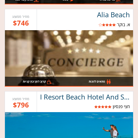
Alia Beach
מחיר ממוצע
$746
א. בוקר
מתאים לזוגות
קרוב לסביבת קניות
I Resort Beach Hotel And Spa
מחיר ממוצע
$796
חצי פנסיון