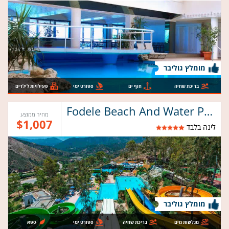
מומלץ גוליבר
בריכת שחיה
חוף ים
ספורט ימי
פעילויות לילדים
Fodele Beach And Water Park Holiday Resort
מחיר ממוצע
$1,007
לינה בלבד
מומלץ גוליבר
מגלשות מים
בריכת שחיה
ספורט ימי
ספא