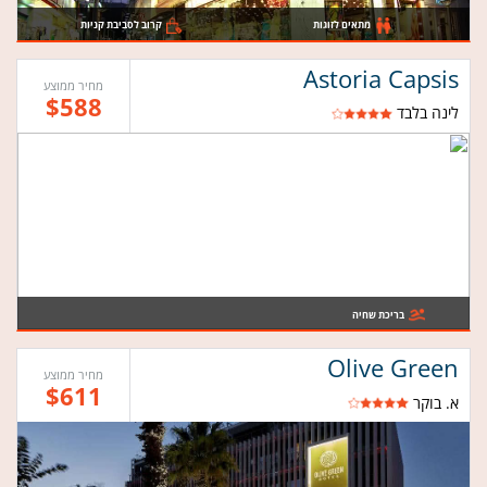
מתאים לזוגות
קרוב לסביבת קניות
Astoria Capsis
מחיר ממוצע
$588
לינה בלבד
בריכת שחיה
Olive Green
מחיר ממוצע
$611
א. בוקר