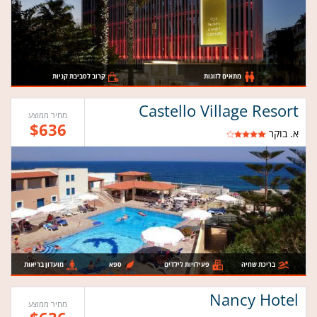
מתאים לזוגות
קרוב לסביבת קניות
Castello Village Resort
מחיר ממוצע
$636
א. בוקר
בריכת שחיה
פעילויות לילדים
ספא
מועדון בריאות
Nancy Hotel
מחיר ממוצע