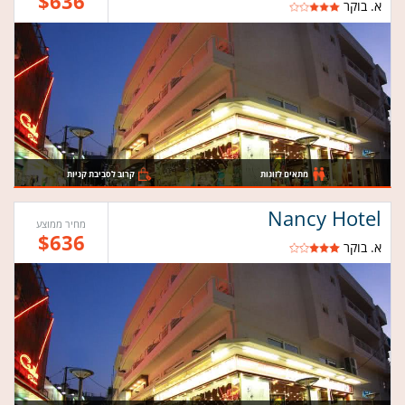
$636
א. בוקר
מתאים לזוגות
קרוב לסביבת קניות
Nancy Hotel
מחיר ממוצע
$636
א. בוקר